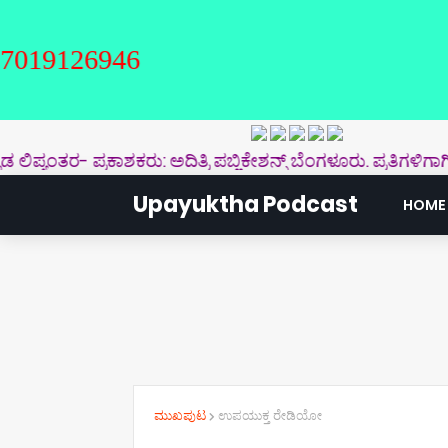
26946
ಂತರ- ಪ್ರಕಾಶಕರು: ಅದಿತ್ರಿ ಪಬ್ಲಿಕೇಶನ್ಸ್‌ ಬೆಂಗಳೂರು. ಪ್ರತಿಗಳಿಗಾಗಿ ಸ
Upayuktha Podcast
HOME
ಮುಖಪುಟ
ಉಪಯುಕ್ತ ರೇಡಿಯೋ