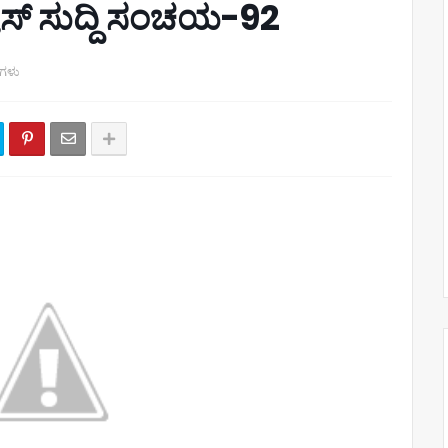
ೂಸ್ ಸುದ್ದಿ ಸಂಚಯ-92
‌ಗಳು