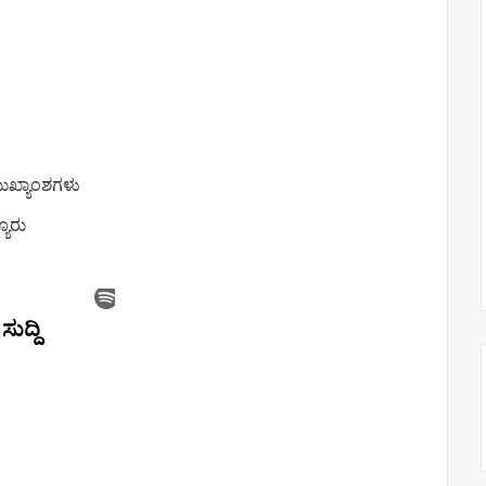
 ಮುಖ್ಯಾಂಶಗಳು
ಯೂರು