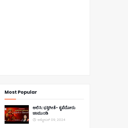
Most Popular
ಆಲಿಸಿ: ಭಕ್ತಿಗೀತೆ- ಕೃಪೆದೋರು
ಚಾಮುಂಡಿ
ಅಕ್ಟೋಬರ್ 09, 2024