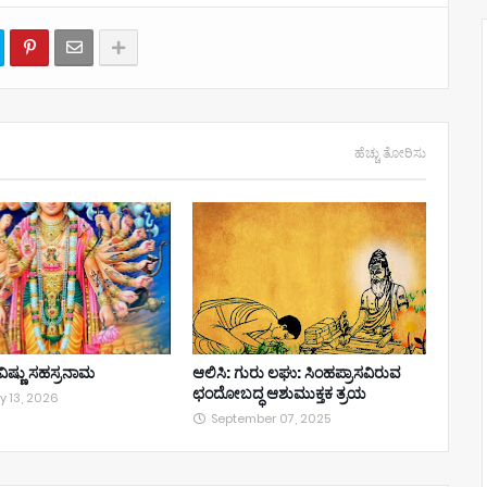
ಹೆಚ್ಚು ತೋರಿಸು
ೀ ವಿಷ್ಣು ಸಹಸ್ರನಾಮ
ಆಲಿಸಿ: ಗುರು ಲಘು: ಸಿಂಹಪ್ರಾಸವಿರುವ
ಛಂದೋಬದ್ಧ ಆಶುಮುಕ್ತಕ ತ್ರಯ
y 13, 2026
September 07, 2025