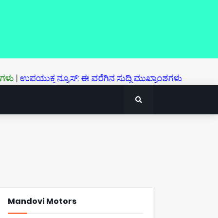
ಯುಕ್ತ ನ್ಯೂಸ್‌: ಈ ವರೆಗಿನ ಸುದ್ದಿ ಮುಖ್ಯಾಂಶಗಳು
Mandovi Motors