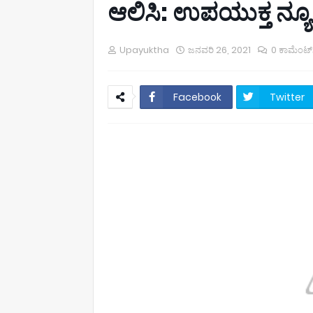
ಆಲಿಸಿ: ಉಪಯುಕ್ತ ನ್ಯ
Upayuktha
ಜನವರಿ 26, 2021
0 ಕಾಮೆಂಟ್
Facebook
Twitter