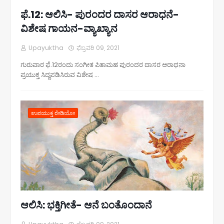
ಫೆ.12: ಆಲಿಸಿ- ಪುರಂದರ ದಾಸರ ಆರಾಧನೆ-
ವಿಶೇಷ ಗಾಯನ-ವ್ಯಾಖ್ಯಾನ
Upayuktha
ಫೆಬ್ರವರಿ 09, 2021
ಗುರುವಾರ ಫೆ.12ರಂದು ಸಂಗೀತ ಪಿತಾಮಹ ಪುರಂದರ ದಾಸರ ಆರಾಧನಾ
ಪ್ರಯುಕ್ತ ಸಿದ್ದಪಡಿಸಿರುವ ವಿಶೇಷ …
ಉಪಯುಕ್ತ ರೇಡಿಯೋ
ಆಲಿಸಿ: ಭಕ್ತಿಗೀತೆ- ಆನೆ ಬಂತೊಂದಾನೆ