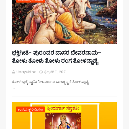
ಭಕ್ತಿಗೀತೆ- ಪುರಂದರ ದಾಸರ ದೇವರನಾಮ-
ತೋಳು ತೋಳು ತೋಳು ರಂಗ ತೋಳನ್ನಾಡೈ
Upayuktha
ಫೆಬ್ರವರಿ 11, 2021
ತೋಳನ್ನಾಡೈ ಸ್ವಾಮಿ ನೀಲವರ್ಣದ ಬಾಲಕೃಷ್ಣನೆ ತೋಳನ್ನಾಡೈ
…
ಉಪಯುಕ್ತ ರೇಡಿಯೋ