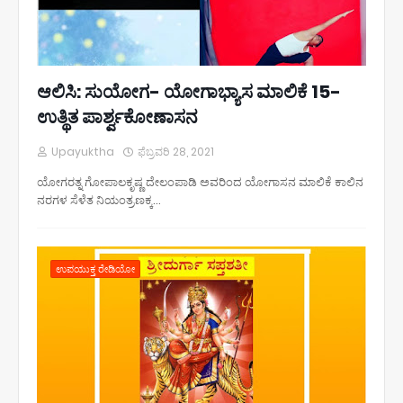
ಆಲಿಸಿ: ಸುಯೋಗ- ಯೋಗಾಭ್ಯಾಸ ಮಾಲಿಕೆ 15-
ಉತ್ಥಿತ ಪಾರ್ಶ್ವಕೋಣಾಸನ
Upayuktha
ಫೆಬ್ರವರಿ 28, 2021
ಯೋಗರತ್ನ ಗೋಪಾಲಕೃಷ್ಣ ದೇಲಂಪಾಡಿ ಅವರಿಂದ ಯೋಗಾಸನ ಮಾಲಿಕೆ ಕಾಲಿನ
ನರಗಳ ಸೆಳೆತ ನಿಯಂತ್ರಣಕ್ಕ…
ಉಪಯುಕ್ತ ರೇಡಿಯೋ