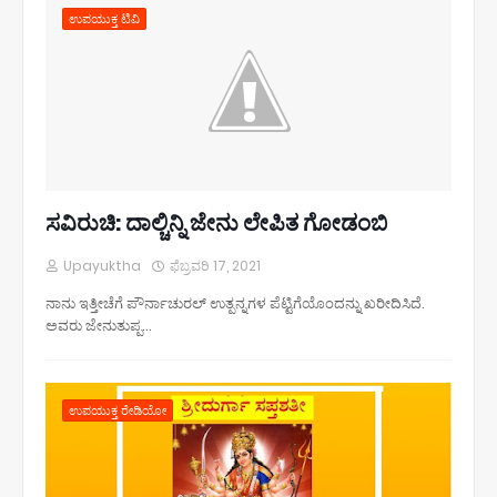
ಉಪಯುಕ್ತ ಟಿವಿ
ಸವಿರುಚಿ: ದಾಲ್ಚಿನ್ನಿ ಜೇನು ಲೇಪಿತ ಗೋಡಂಬಿ
Upayuktha
ಫೆಬ್ರವರಿ 17, 2021
ನಾನು ಇತ್ತೀಚೆಗೆ ಪೌರ್ನಾಚುರಲ್ ಉತ್ಪನ್ನಗಳ ಪೆಟ್ಟಿಗೆಯೊಂದನ್ನು ಖರೀದಿಸಿದೆ.
ಅವರು ಜೇನುತುಪ್ಪ…
ಉಪಯುಕ್ತ ರೇಡಿಯೋ