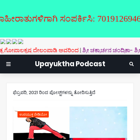
ಾಗಿ ಸಂಪರ್ಕಿಸಿ: 7019126946
 ದೇಲಂಪಾಡಿ ಅವರಿಂದ
|
ಶ್ರೀ ಚಕ್ರಾರ್ಚನ ಚಂದ್ರಿಕಾ- ಶ್ರೀ ಚಿದಾನಂದನಾಥ
Upayuktha Podcast
ಫೆಬ್ರವರಿ, 2021 ರಿಂದ ಪೋಸ್ಟ್‌ಗಳನ್ನು ತೋರಿಸುತ್ತಿದೆ
ಉಪಯುಕ್ತ ರೇಡಿಯೋ