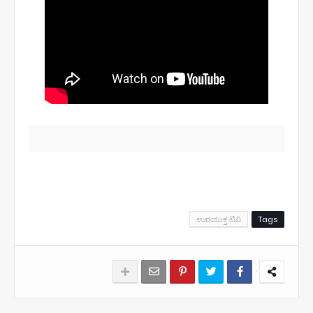
ಉಪಯುಕ್ತ ಟಿವಿ
Tags