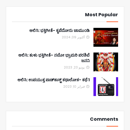
Most Popular
ಆಲಿಸಿ: ಭಕ್ತಿಗೀತೆ- ಕೃಪೆದೋರು ಚಾಮುಂಡಿ
أكتوبر 09, 2024
ಆಲಿಸಿ: ತುಳು ಭಕ್ತಿಗೀತೆ- ನಮೋ ಭ್ರಾಮರಿ ಪರಶಿವೆ
ಜನನಿ
يونيو 23, 2023
ಆಲಿಸಿ: ಉಪಯುಕ್ತ ಪಾಡ್‌ಕಾಸ್ಟ್‌ ಕಥಾಲೋಕ- ಕಥೆ 1
فبراير 10, 2023
Comments