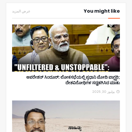
You might like
عرض المزيد
ಆಪರೇಶನ್ ಸಿಂದೂರ್: ಲೋಕಸಭೆಯಲ್ಲಿ ಪ್ರಧಾನಿ ಮೋದಿ ವಾಗ್ಝರಿ;
ದೇಶವಿರೋಧಿಗಳ ಸದ್ದಡಗಿಸಿದ ಮಾತು
يوليوز 30, 2025