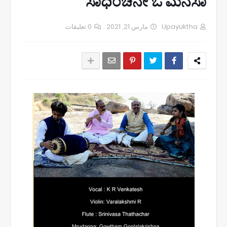
"ಸಾಧಿಂಚಿನೇ ಓ ಮನಸಾ"
0 تعليقات
مارس 21, 2021
Upayuktha