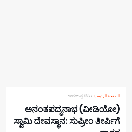
ಉಪಯುಕ್ತ ಟಿವಿ
الصفحة الرئيسية
(ವೀಡಿಯೋ) ಅನಂತಪದ್ಮನಾಭ
ಸ್ವಾಮಿ ದೇವಸ್ಥಾನ: ಸುಪ್ರೀಂ ತೀರ್ಪಿಗೆ