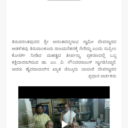
ತಿರುವನಂತಪುರದ ಶ್ರೀ ಅನಂತಪದ್ಮನಾಭ ಸ್ವಾಮೀ ದೇವಸ್ಥಾನದ
ಆಡಳಿತವು ತಿರುವಾಂಕೂರು ರಾಜಮನೆತನಕ್ಕೆ ಸೇರಿದ್ದು ಎಂದು ಸುಪ್ರೀಂ
ಕೋರ್ಟ್‌ ನೀಡಿದ ಮಹತ್ವದ ತೀರ್ಪನ್ನು, ಪ್ರಕರಣದಲ್ಲಿ ಒಬ್ಬ
ಕಕ್ಷಿದಾರರಾಗಿರುವ ಡಾ. ಎಂ. ವಿ. ಸೌಂದರರಾಜನ್‌ ಸ್ವಾಗತಿಸಿದ್ದಾರೆ.
ಅವರು ಹೈದರಾಬಾದ್‌ನ ಖ್ಯಾತ ಚಿಲ್ಕೂರು ಬಾಲಾಜಿ ದೇವಸ್ಥಾನದ
ಪ್ರಧಾನ ಅರ್ಚಕರು.