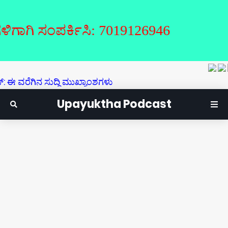
ಿ ಸಂಪರ್ಕಿಸಿ: 7019126946
ೆಗಿನ ಸುದ್ದಿ ಮುಖ್ಯಾಂಶಗಳು
Upayuktha Podcast