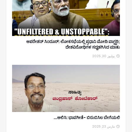
ಆಪರೇಶನ್ ಸಿಂದೂರ್: ಲೋಕಸಭೆಯಲ್ಲಿ ಪ್ರಧಾನಿ ಮೋದಿ ವಾಗ್ಝರಿ;
ದೇಶವಿರೋಧಿಗಳ ಸದ್ದಡಗಿಸಿದ ಮಾತು
يوليوز 30, 2025
ಆಲಿಸಿ: ಭಾವಗೀತೆ- ಬಿರುಬಿಸಿಲ ಬೇಗೆಯಲಿ...
مارس 23, 2025