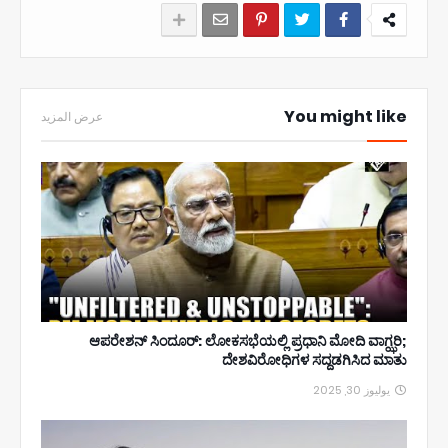
You might like
عرض المزيد
ಆಪರೇಶನ್ ಸಿಂದೂರ್: ಲೋಕಸಭೆಯಲ್ಲಿ ಪ್ರಧಾನಿ ಮೋದಿ ವಾಗ್ಝರಿ;
ದೇಶವಿರೋಧಿಗಳ ಸದ್ದಡಗಿಸಿದ ಮಾತು
يوليوز 30, 2025