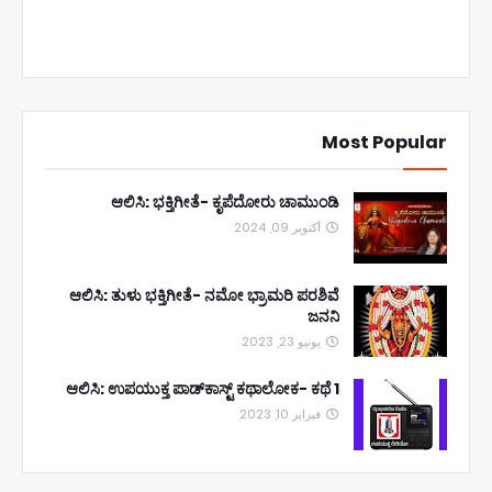
Most Popular
ಆಲಿಸಿ: ಭಕ್ತಿಗೀತೆ- ಕೃಪೆದೋರು ಚಾಮುಂಡಿ
أكتوبر 09, 2024
ಆಲಿಸಿ: ತುಳು ಭಕ್ತಿಗೀತೆ- ನಮೋ ಭ್ರಾಮರಿ ಪರಶಿವೆ
ಜನನಿ
يونيو 23, 2023
ಆಲಿಸಿ: ಉಪಯುಕ್ತ ಪಾಡ್‌ಕಾಸ್ಟ್‌ ಕಥಾಲೋಕ- ಕಥೆ 1
فبراير 10, 2023