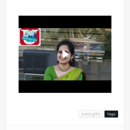
ಉಪಯುಕ್ತ ಟಿವಿ
Tags