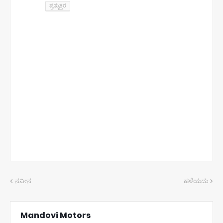
ಪ್ರತ್ಯುತ್ತರ
ನವೀನ
ಹಳೆಯದು
Mandovi Motors