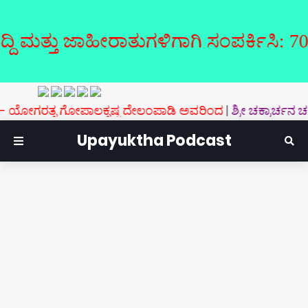
ತ್ತು ಜಾಹೀರಾತುಗಳಿಗಾಗಿ ಸಂಪರ್ಕಿಸಿ: 7019126
ತ್ನ ಗೋಪಾಲಕೃಷ್ಣ ದೇಲಂಪಾಡಿ ಅವರಿಂದ
|
ಶ್ರೀ ಚಕ್ರಾರ್ಚನ ಚಂದ್ರಿಕ
Upayuktha Podcast