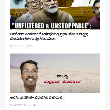
ಆಪರೇಶನ್ ಸಿಂದೂರ್: ಲೋಕಸಭೆಯಲ್ಲಿ ಪ್ರಧಾನಿ ಮೋದಿ ವಾಗ್ಝರಿ;
ದೇಶವಿರೋಧಿಗಳ ಸದ್ದಡಗಿಸಿದ ಮಾತು
July 30, 2025
ಆಲಿಸಿ: ಭಾವಗೀತೆ- ಬಿರುಬಿಸಿಲ ಬೇಗೆಯಲಿ...
March 23, 2025