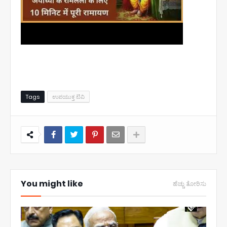
Tags
ಉಪಯುಕ್ತ ಟಿವಿ
You might like
ಹೆಚ್ಚು ತೋರಿಸು