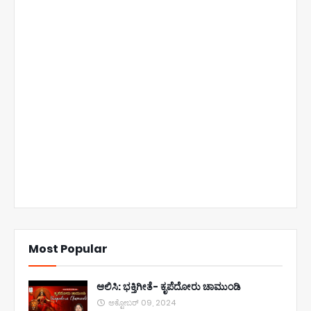
Most Popular
ಆಲಿಸಿ: ಭಕ್ತಿಗೀತೆ- ಕೃಪೆದೋರು ಚಾಮುಂಡಿ
ಅಕ್ಟೋಬರ್ 09, 2024