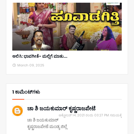
ಆಲಿಸಿ: ಭಾವಗೀತೆ- ಮಲ್ಲಿಗೆ ಮಾತು...
March 09, 2025
1 ಕಾಮೆಂಟ್‌ಗಳು
ಚಾ ಶಿ ಜಯಕುಮಾರ್ ಕೃಷ್ಣರಾಜಪೇಟೆ
ಅಕ್ಟೋಬರ್ 14, 2021 ರಂದು 03:27 PM ಸಮಯಕ್ಕೆ
ಚಾ ಶಿ ಜಯಕುಮಾರ್
ಕೃಷ್ಣರಾಜಪೇಟೆ ಮಂಡ್ಯ ಜಿಲ್ಲೆ