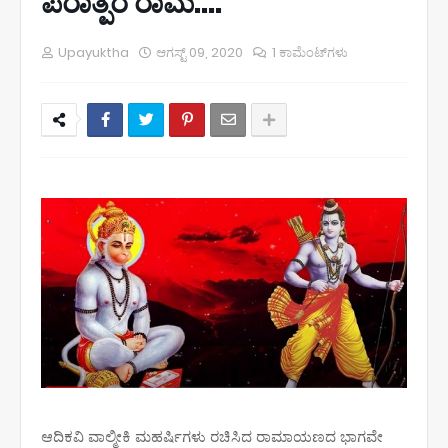
ಪರಾತ್ಪರ ರಾಮ....
Upayuktha
ಆಗಸ್ಟ್ 09, 2020
1 ಕಾಮೆಂಟ್‌ಗಳು
ಆದಿಕವಿ ವಾಲ್ಮೀಕಿ ಮಹರ್ಷಿಗಳು ರಚಿಸಿದ ರಾಮಾಯಣದ ಭಾಗವೇ