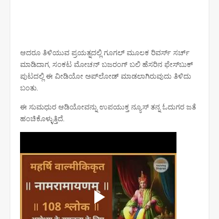
ಆದರೂ ತಿಳಿಯುವ ಪ್ರಯತ್ನದಲ್ಲಿ ಗೂಗಲ್‌ ಮೂಲಕ ರಿವರ್ಸ್‌ ಸರ್ಚ್‌
ಮಾಡಿದಾಗ, ಸಂಕಟ ಮೋಚನ್ ಬಜರಂಗ್ ಬಲಿ ಹೆಸರಿನ ಫೇಸ್‌ಬುಕ್
ಪುಟದಲ್ಲಿ ಈ ವೀಡಿಯೋ ಅಪ್‌ಲೋಡ್‌ ಮಾಡಲಾಗಿರುವುದು ತಿಳಿದು
ಬಂತು.
ಈ ಸುಮಧುರ ಆಡಿಯೋವನ್ನು ಉಪಯುಕ್ತ ನ್ಯೂಸ್ ತನ್ನ ಓದುಗರ ಜತೆ
ಹಂಚಿಕೊಳ್ಳುತ್ತಿದೆ.