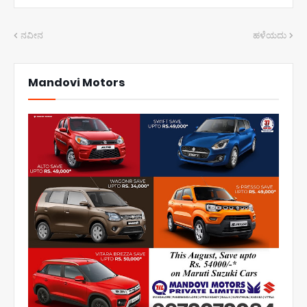
ನವೀನ
ಹಳೆಯದು
Mandovi Motors