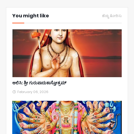
You might like
ಹೆಚ್ಚು ತೋರಿಸು
ಆಲಿಸಿ: ಶ್ರೀ ಗುರುಪಾದುಕಾಸ್ತೋತ್ರಮ್
February 06, 2026