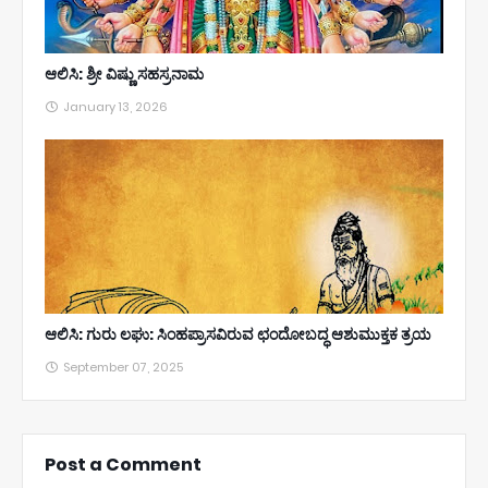
ಆಲಿಸಿ: ಶ್ರೀ ವಿಷ್ಣು ಸಹಸ್ರನಾಮ
January 13, 2026
ಆಲಿಸಿ: ಗುರು ಲಘು: ಸಿಂಹಪ್ರಾಸವಿರುವ ಛಂದೋಬದ್ಧ ಆಶುಮುಕ್ತಕ ತ್ರಯ
September 07, 2025
Post a Comment