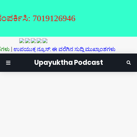
ಕಿಸಿ: 7019126946
ಉಪಯುಕ್ತ ನ್ಯೂಸ್‌: ಈ ವರೆಗಿನ ಸುದ್ದಿ ಮುಖ್ಯಾಂಶಗಳು
Upayuktha Podcast