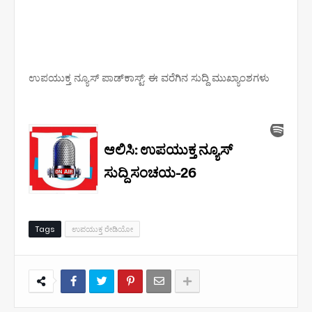
ಉಪಯುಕ್ತ ನ್ಯೂಸ್ ಪಾಡ್‌ಕಾಸ್ಟ್‌: ಈ ವರೆಗಿನ ಸುದ್ದಿ ಮುಖ್ಯಾಂಶಗಳು
Tags
ಉಪಯುಕ್ತ ರೇಡಿಯೋ