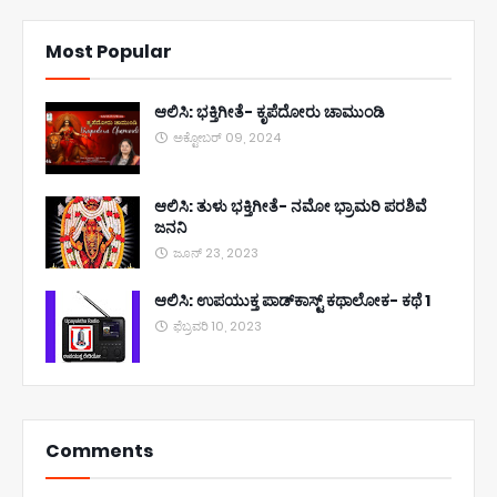
Most Popular
ಆಲಿಸಿ: ಭಕ್ತಿಗೀತೆ- ಕೃಪೆದೋರು ಚಾಮುಂಡಿ
ಅಕ್ಟೋಬರ್ 09, 2024
ಆಲಿಸಿ: ತುಳು ಭಕ್ತಿಗೀತೆ- ನಮೋ ಭ್ರಾಮರಿ ಪರಶಿವೆ
ಜನನಿ
ಜೂನ್ 23, 2023
ಆಲಿಸಿ: ಉಪಯುಕ್ತ ಪಾಡ್‌ಕಾಸ್ಟ್‌ ಕಥಾಲೋಕ- ಕಥೆ 1
ಫೆಬ್ರವರಿ 10, 2023
Comments