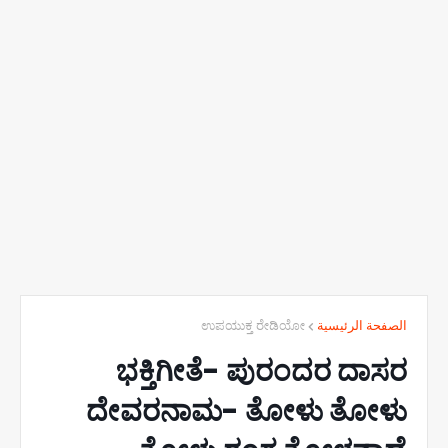
ಉಪಯುಕ್ತ ರೇಡಿಯೋ
الصفحة الرئيسية
ಭಕ್ತಿಗೀತೆ- ಪುರಂದರ ದಾಸರ
ದೇವರನಾಮ- ತೋಳು ತೋಳು