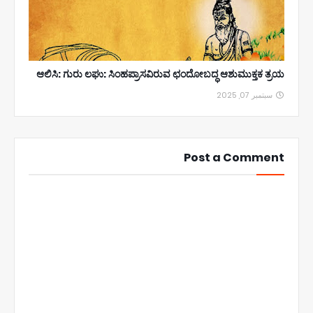
ಆಲಿಸಿ: ಗುರು ಲಘು: ಸಿಂಹಪ್ರಾಸವಿರುವ ಛಂದೋಬದ್ಧ ಆಶುಮುಕ್ತಕ ತ್ರಯ
سبتمبر 07, 2025
Post a Comment