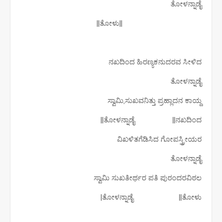
ತೋಳನ್ನಾಡೈ
||ತೋಳು||
ನಖದಿಂದ ಹಿರಣ್ಯಕನುದರವ ಸೀಳಿದ
ತೋಳನ್ನಾಡೈ
ಸ್ವಾಮಿ,ಸುಖವನಿತ್ತು ಪ್ರಹ್ಲಾದನ ಕಾಯ್ದ
ತೋಳನ್ನಾಡೈ ||ನಖದಿಂದ||
ವಿಖಳಿತಗೆಡಿಸಿದ ಗೋಪಸ್ತ್ರೀಯರ
ತೋಳನ್ನಾಡೈ
ಸ್ವಾಮಿ ಸುಖತೀರ್ಥರ ಪತಿ ಪುರಂದರವಿಠಲ
ತೋಳನ್ನಾಡೈ ||ತೋಳು|