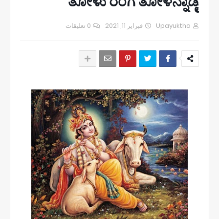
ತೋಳು ರಂಗ ತೋಳನ್ನಾಡೈ
0 تعليقات
فبراير 11, 2021
Upayuktha