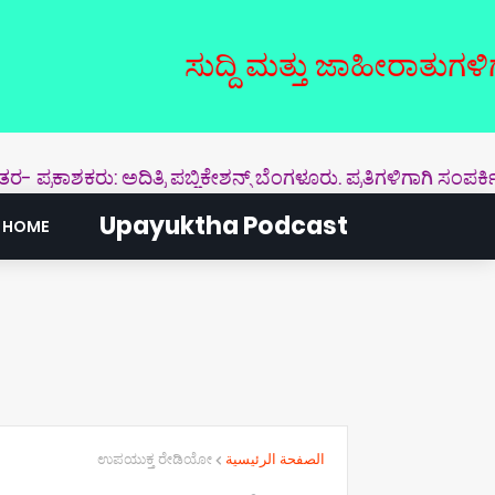
ಸುದ್ದಿ ಮತ್ತು ಜಾಹೀರಾತುಗಳಿಗಾಗಿ ಸಂ
ಕಾಶಕರು: ಅದಿತ್ರಿ ಪಬ್ಲಿಕೇಶನ್ಸ್‌ ಬೆಂಗಳೂರು. ಪ್ರತಿಗಳಿಗಾಗಿ ಸಂಪರ್ಕಿಸಿ
Upayuktha Podcast
HOME
ಉಪಯುಕ್ತ ರೇಡಿಯೋ
الصفحة الرئيسية