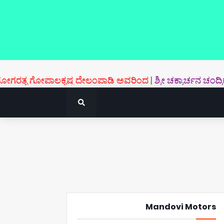
 ಗೋಪಾಲಕೃಷ್ಣ ದೇಲಂಪಾಡಿ ಅವರಿಂದ
|
ಶ್ರೀ ಚಕ್ರಾರ್ಚನ ಚಂದ್ರಿಕಾ- ಶ
Mandovi Motors