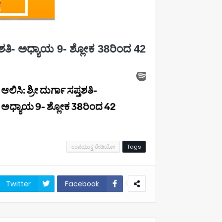
ಪ್ತಶತಿ- ಅಧ್ಯಾಯ 9- ಶ್ಲೋಕ 38ರಿಂದ 42
ಉಪಯುಕ್ತ ರೇಡಿಯೋ
Tags
Twitter
Facebook