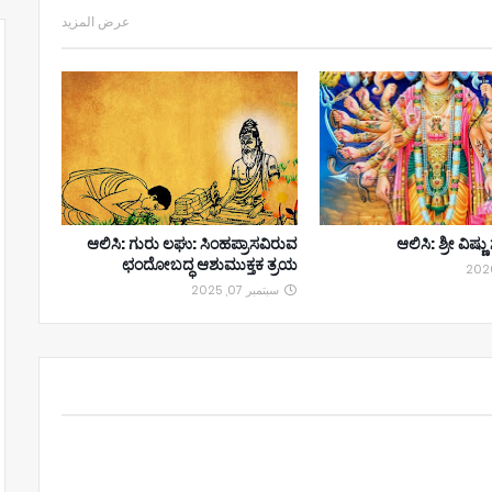
عرض المزيد
ಆಲಿಸಿ: ಗುರು ಲಘು: ಸಿಂಹಪ್ರಾಸವಿರುವ
ಆಲಿಸಿ: ಶ್ರೀ ವಿಷ್
ಛಂದೋಬದ್ಧ ಆಶುಮುಕ್ತಕ ತ್ರಯ
سبتمبر 07, 2025