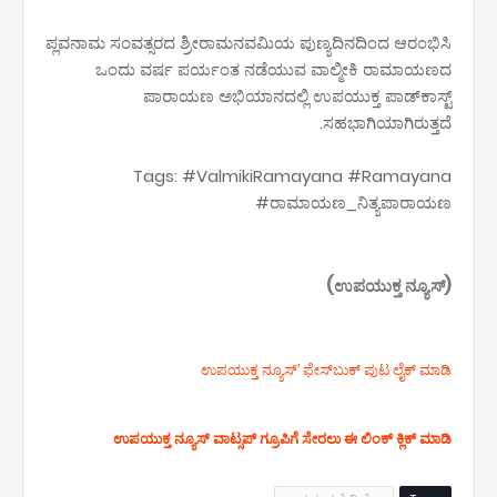
ಪ್ಲವನಾಮ ಸಂವತ್ಸರದ ಶ್ರೀರಾಮನವಮಿಯ ಪುಣ್ಯದಿನದಿಂದ ಆರಂಭಿಸಿ
ಒಂದು ವರ್ಷ ಪರ್ಯಂತ ನಡೆಯುವ ವಾಲ್ಮೀಕಿ ರಾಮಾಯಣದ
ಪಾರಾಯಣ ಅಭಿಯಾನದಲ್ಲಿ ಉಪಯುಕ್ತ ಪಾಡ್‌ಕಾಸ್ಟ್‌
ಸಹಭಾಗಿಯಾಗಿರುತ್ತದೆ.
Tags: #ValmikiRamayana #Ramayana
#ರಾಮಾಯಣ_ನಿತ್ಯಪಾರಾಯಣ
(ಉಪಯುಕ್ತ ನ್ಯೂಸ್)
ಉಪಯುಕ್ತ ನ್ಯೂಸ್‌’ ಫೇಸ್‌ಬುಕ್ ಪುಟ ಲೈಕ್ ಮಾಡಿ
ಉಪಯುಕ್ತ ನ್ಯೂಸ್‌ ವಾಟ್ಸಪ್‌ ಗ್ರೂಪಿಗೆ ಸೇರಲು ಈ ಲಿಂಕ್ ಕ್ಲಿಕ್ ಮಾಡಿ