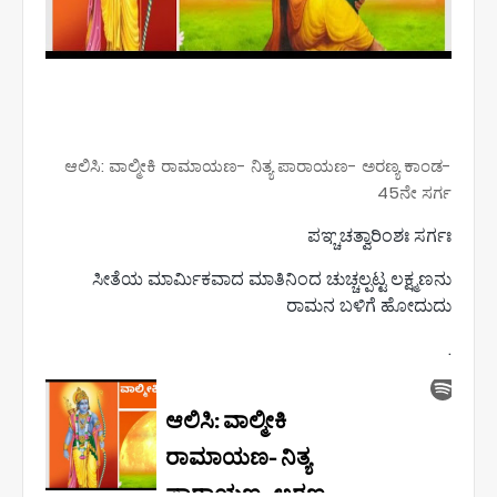
ಆಲಿಸಿ: ವಾಲ್ಮೀಕಿ ರಾಮಾಯಣ- ನಿತ್ಯ ಪಾರಾಯಣ- ಅರಣ್ಯ ಕಾಂಡ-
45ನೇ ಸರ್ಗ
ಪಞ್ಚಚತ್ವಾರಿಂಶಃ ಸರ್ಗಃ
ಸೀತೆಯ ಮಾರ್ಮಿಕವಾದ ಮಾತಿನಿಂದ ಚುಚ್ಚಲ್ಪಟ್ಟ ಲಕ್ಷ್ಮಣನು
ರಾಮನ ಬಳಿಗೆ ಹೋದುದು
.