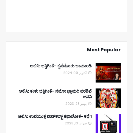
Most Popular
ಆಲಿಸಿ: ಭಕ್ತಿಗೀತೆ- ಕೃಪೆದೋರು ಚಾಮುಂಡಿ
أكتوبر 09, 2024
ಆಲಿಸಿ: ತುಳು ಭಕ್ತಿಗೀತೆ- ನಮೋ ಭ್ರಾಮರಿ ಪರಶಿವೆ
ಜನನಿ
يونيو 23, 2023
ಆಲಿಸಿ: ಉಪಯುಕ್ತ ಪಾಡ್‌ಕಾಸ್ಟ್‌ ಕಥಾಲೋಕ- ಕಥೆ 1
فبراير 10, 2023