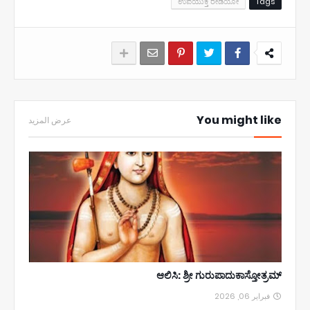
ಉಪಯುಕ್ತ ರೇಡಿಯೋ
Tags
You might like
عرض المزيد
ಆಲಿಸಿ: ಶ್ರೀ ಗುರುಪಾದುಕಾಸ್ತೋತ್ರಮ್
فبراير 06, 2026