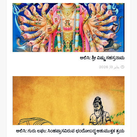
ಆಲಿಸಿ: ಶ್ರೀ ವಿಷ್ಣು ಸಹಸ್ರನಾಮ
يناير 13, 2026
ಆಲಿಸಿ: ಗುರು ಲಘು: ಸಿಂಹಪ್ರಾಸವಿರುವ ಛಂದೋಬದ್ಧ ಆಶುಮುಕ್ತಕ ತ್ರಯ