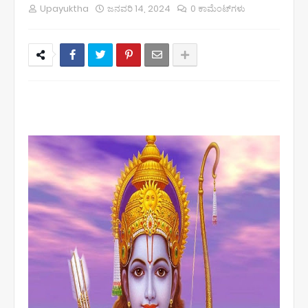
Upayuktha
ಜನವರಿ 14, 2024
0 ಕಾಮೆಂಟ್‌ಗಳು