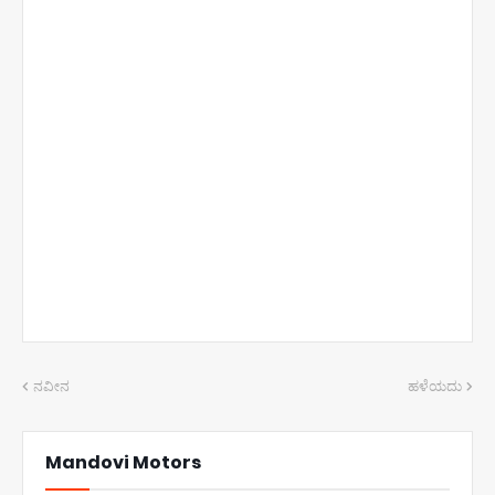
ನವೀನ
ಹಳೆಯದು
Mandovi Motors