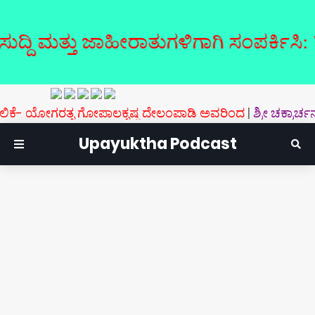
ಮತ್ತು ಜಾಹೀರಾತುಗಳಿಗಾಗಿ ಸಂಪರ್ಕಿಸಿ: 70191
ಗರತ್ನ ಗೋಪಾಲಕೃಷ್ಣ ದೇಲಂಪಾಡಿ ಅವರಿಂದ
|
ಶ್ರೀ ಚಕ್ರಾರ್ಚನ ಚಂದ್ರ
Upayuktha Podcast