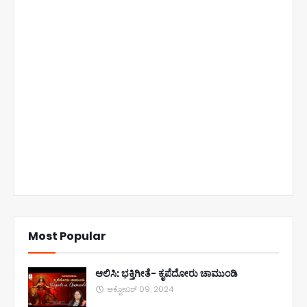
Most Popular
ಆಲಿಸಿ: ಭಕ್ತಿಗೀತೆ- ಕೃಪೆದೋರು ಚಾಮುಂಡಿ
ಅಕ್ಟೋಬರ್ 09, 2024