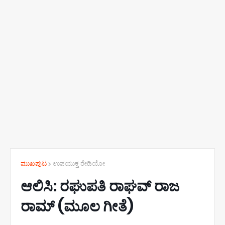
ಮುಖಪುಟ
ಉಪಯುಕ್ತ ರೇಡಿಯೋ
ಆಲಿಸಿ: ರಘುಪತಿ ರಾಘವ್ ರಾಜ
ರಾಮ್ (ಮೂಲ ಗೀತೆ)