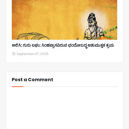
ಆಲಿಸಿ: ಗುರು ಲಘು: ಸಿಂಹಪ್ರಾಸವಿರುವ ಛಂದೋಬದ್ಧ ಆಶುಮುಕ್ತಕ ತ್ರಯ
September 07, 2025
Post a Comment