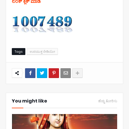
ಲಿಂಕ್ ಕ್ಲಿಕ್ ಮಾಡಿ
Tags
ಉಪಯುಕ್ತ ರೇಡಿಯೋ
You might like
ಹೆಚ್ಚು ತೋರಿಸು