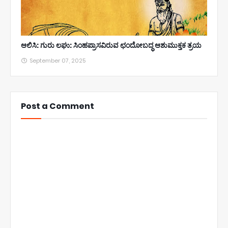
ಆಲಿಸಿ: ಗುರು ಲಘು: ಸಿಂಹಪ್ರಾಸವಿರುವ ಛಂದೋಬದ್ಧ ಆಶುಮುಕ್ತಕ ತ್ರಯ
September 07, 2025
Post a Comment