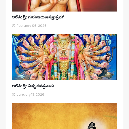
ಆಲಿಸಿ: ಶ್ರೀ ಗುರುಪಾದುಕಾಸ್ತೋತ್ರಮ್
February 06, 2026
ಆಲಿಸಿ: ಶ್ರೀ ವಿಷ್ಣು ಸಹಸ್ರನಾಮ
January 13, 2026