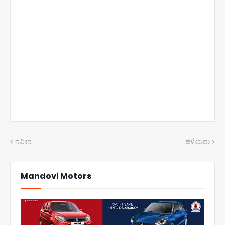
ನವೀನ
ಹಳೆಯದು
Mandovi Motors