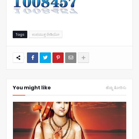
Tags
ಉಪಯುಕ್ತ ರೇಡಿಯೋ
You might like
ಹೆಚ್ಚು ತೋರಿಸು