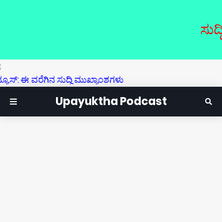
ಸುದ್ದಿ ಮತ
ಈ ವರೆಗಿನ ಸುದ್ದಿ ಮುಖ್ಯಾಂಶಗಳು
Upayuktha Podcast