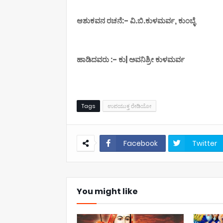
ಆಶುಕವನ ರಚನೆ:- ವಿ.ಬಿ.ಕುಳಮರ್ವ, ಕುಂಬ್ಳೆ
ಹಾಡಿದವರು :- ಕು| ಅವನಿಶ್ರೀ ಕುಳಮರ್ವ
Tags
ಉಪಯುಕ್ತ ರೇಡಿಯೋ
Facebook
Twitter
You might like