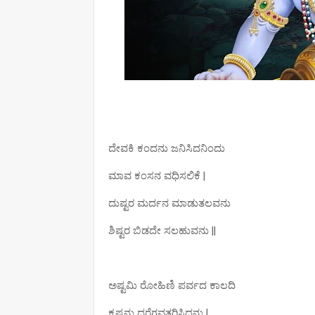
ದೇವಕಿ ಕಂದನು ಜನಿಸಿದನಿಂದು
ಮಾವ ಕಂಸನ ವಧಿಸಲಿಕೆ |
ದುಷ್ಟರ ಮರ್ದನ ಮಾಡುತಲವನು
ಶಿಷ್ಟರ ಬಿಡದೇ ಸಲಹುವನು ||
ಅಷ್ಟಮಿ ರೋಹಿಣಿ ಪರ್ವದ ಕಾಲದಿ
ಕೃಷ್ಣನು ಧರೆಗವತರಿಸಿದನು |