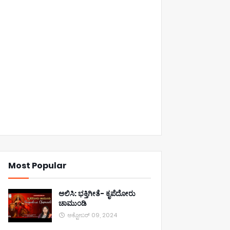
Most Popular
ಆಲಿಸಿ: ಭಕ್ತಿಗೀತೆ- ಕೃಪೆದೋರು
ಚಾಮುಂಡಿ
ಅಕ್ಟೋಬರ್ 09, 2024