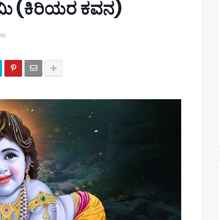
ಾಷ್ಟಮಿ (ಕಿರಿಯರ ಕವನ)
ಗಳು