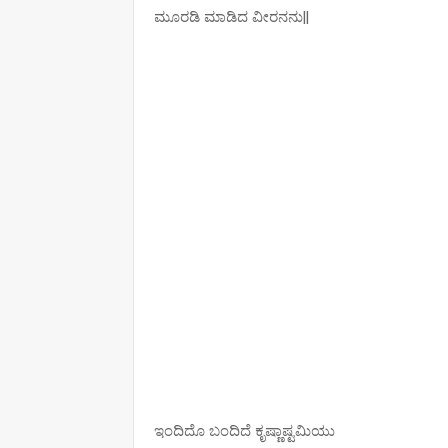
ಮೂರಡಿ ಮಾಡಿದ ವೀರನನು||
ಇಂದಿದೊ ಬಂದಿದೆ ಕೃಷ್ಣಾಷ್ಟಮಿಯು