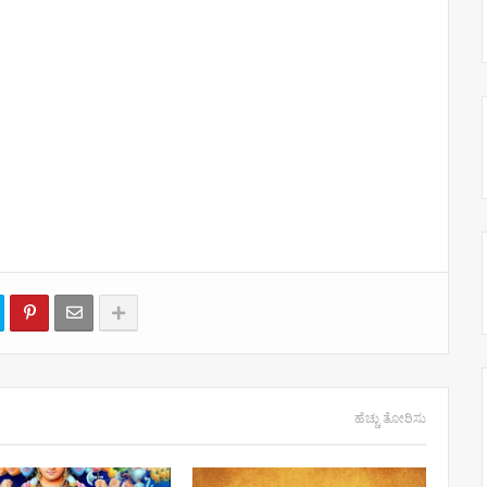
ಹೆಚ್ಚು ತೋರಿಸು