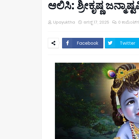
ಆಲಿಸಿ: ಶ್ರೀಕೃಷ್ಣ ಜನ್ಮ
Upayuktha
ಆಗಸ್ಟ್ 17, 2025
0 ಕಾಮೆಂಟ್‌
Facebook
Twitter