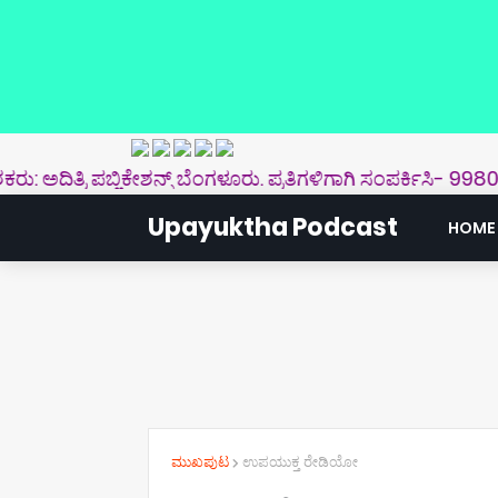
್ರಿ ಪಬ್ಲಿಕೇಶನ್ಸ್‌ ಬೆಂಗಳೂರು. ಪ್ರತಿಗಳಿಗಾಗಿ ಸಂಪರ್ಕಿಸಿ- 99809 490
Upayuktha Podcast
HOME
ಮುಖಪುಟ
ಉಪಯುಕ್ತ ರೇಡಿಯೋ