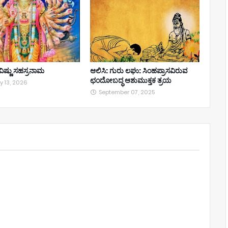
ೀ ವಿಷ್ಣು ಸಹಸ್ರನಾಮ
ಆಲಿಸಿ: ಗುರು ಲಘು: ಸಿಂಹಪ್ರಾಸವಿರುವ
ಛಂದೋಬದ್ಧ ಆಶುಮುಕ್ತಕ ತ್ರಯ
y 13, 2026
September 07, 2025