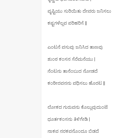
ವೃಷ್ಟಿಯು ಸುರಿಯಿತು ದೇವರು ಜನಿಸಲು
ಕಷ್ಟಗಳೆಲ್ಲವ ಪರಿಹರಿಸೆ ||
ಎಂಟನೆ ವಸುವು ಜನಿಸಿದ ತಾಣವು
ಶುಂಠ ಕಂಸನ ಸೆರೆಮನೆಯು |
ನೆಂಟನು ತಾನೆಂಬುದ ನೋಡದೆ
ಕಂಠೀರವನನು ವಧಿಸಲು ಹೊರಟ ||
ಲೋಕದ ಗುರುವನು ಕೊಲ್ಲುವುದುಂಟೆ
ಧೂರ್ತಕಂಸನು ತಿಳಿಗೇಡಿ |
ನಾಕವ ನರಕವನೊಂದೂ ಬಿಡದೆ