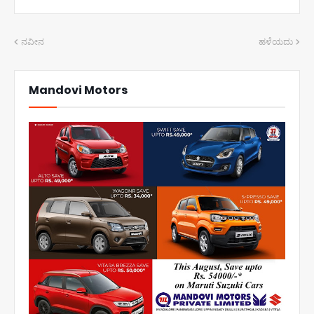
ನವೀನ
ಹಳೆಯದು
Mandovi Motors