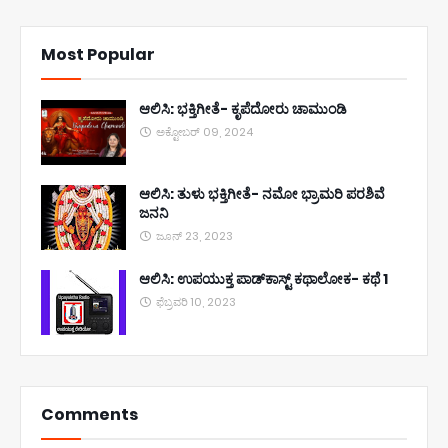
Most Popular
ಆಲಿಸಿ: ಭಕ್ತಿಗೀತೆ- ಕೃಪೆದೋರು ಚಾಮುಂಡಿ
ಅಕ್ಟೋಬರ್ 09, 2024
ಆಲಿಸಿ: ತುಳು ಭಕ್ತಿಗೀತೆ- ನಮೋ ಭ್ರಾಮರಿ ಪರಶಿವೆ
ಜನನಿ
ಜೂನ್ 23, 2023
ಆಲಿಸಿ: ಉಪಯುಕ್ತ ಪಾಡ್‌ಕಾಸ್ಟ್‌ ಕಥಾಲೋಕ- ಕಥೆ 1
ಫೆಬ್ರವರಿ 10, 2023
Comments