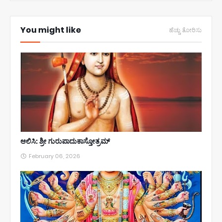
You might like
ಹೆಚ್ಚು ತೋರಿಸು
ಆಲಿಸಿ: ಶ್ರೀ ಗುರುಪಾದುಕಾಸ್ತೋತ್ರಮ್
February 06, 2026