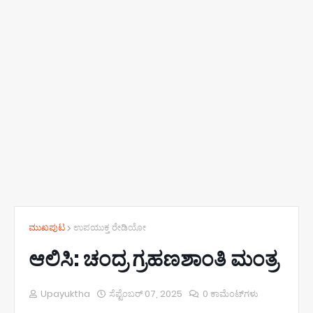
ಮುಖಪುಟ
ಉಪಯುಕ್ತ ರೇಡಿಯೋ
ಆಲಿಸಿ: ಚಂದ್ರ ಗ್ರಹಣಶಾಂತಿ ಮಂತ್ರ
Upayuktha
ಸೆಪ್ಟೆಂಬರ್ 07, 2025
0 ಕಾಮೆಂಟ್‌ಗಳು