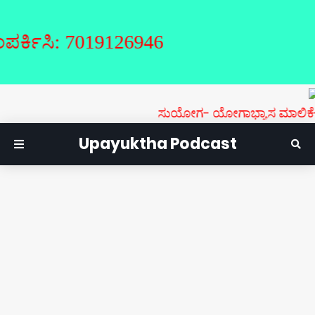
ಿ: 7019126946
ಸುಯೋಗ- ಯೋಗಾಭ್ಯಾಸ ಮಾಲಿಕೆ- ಯೋಗರ
Upayuktha Podcast