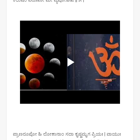
ಪ್ರಾಣರೂಪೋ ಹಿ ಲೋಕಾನಾಂ ಸದಾ ಕೃಷ್ಣಮೃಗ ಪ್ರಿಯಃ | ವಾಯುಃ