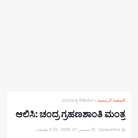
ಉಪಯುಕ್ತ ರೇಡಿಯೋ
الصفحة الرئيسية
ಆಲಿಸಿ: ಚಂದ್ರ ಗ್ರಹಣಶಾಂತಿ ಮಂತ್ರ
0 تعليقات
سبتمبر 07, 2025
Upayuktha