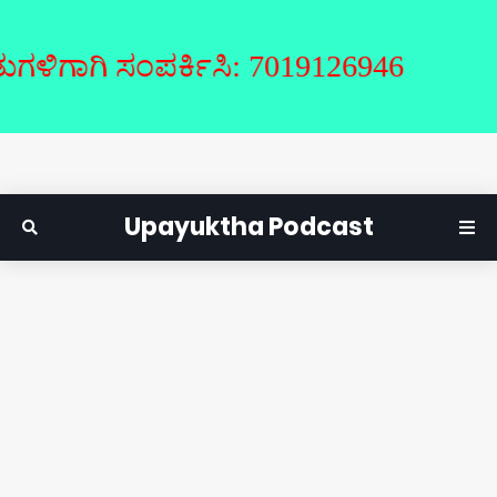
ಾಗಿ ಸಂಪರ್ಕಿಸಿ: 7019126946
Upayuktha Podcast