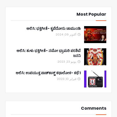
Most Popular
ಆಲಿಸಿ: ಭಕ್ತಿಗೀತೆ- ಕೃಪೆದೋರು ಚಾಮುಂಡಿ
أكتوبر 09, 2024
ಆಲಿಸಿ: ತುಳು ಭಕ್ತಿಗೀತೆ- ನಮೋ ಭ್ರಾಮರಿ ಪರಶಿವೆ
ಜನನಿ
يونيو 23, 2023
ಆಲಿಸಿ: ಉಪಯುಕ್ತ ಪಾಡ್‌ಕಾಸ್ಟ್‌ ಕಥಾಲೋಕ- ಕಥೆ 1
فبراير 10, 2023
Comments