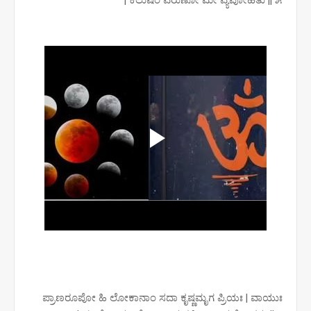
ಪ್ರಾಣರೂಪೋ ಹಿ ಲೋಕಾನಾಂ ಸದಾ ಕೃಷ್ಣಮೃಗ ಪ್ರಿಯಃ | ವಾಯುಃ