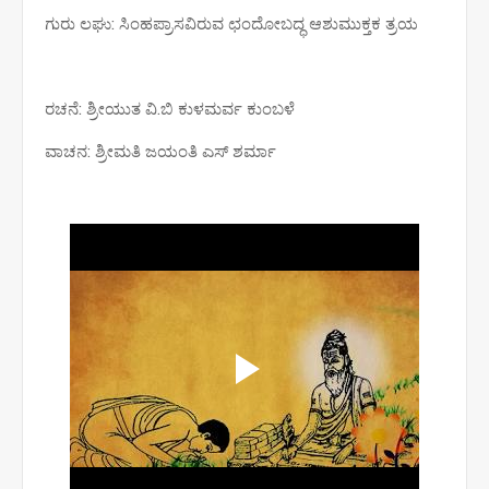
ಗುರು ಲಘು: ಸಿಂಹಪ್ರಾಸವಿರುವ ಛಂದೋಬದ್ಧ ಆಶುಮುಕ್ತಕ ತ್ರಯ
ರಚನೆ: ಶ್ರೀಯುತ ವಿ.ಬಿ ಕುಳಮರ್ವ ಕುಂಬಳೆ
ವಾಚನ: ಶ್ರೀಮತಿ ಜಯಂತಿ ಎಸ್ ಶರ್ಮಾ