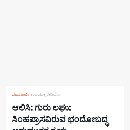
ಮುಖಪುಟ
ಉಪಯುಕ್ತ ರೇಡಿಯೋ
ಆಲಿಸಿ: ಗುರು ಲಘು:
ಸಿಂಹಪ್ರಾಸವಿರುವ ಛಂದೋಬದ್ಧ