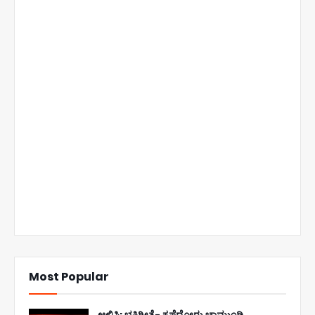
Most Popular
ಆಲಿಸಿ: ಭಕ್ತಿಗೀತೆ- ಕೃಪೆದೋರು ಚಾಮುಂಡಿ