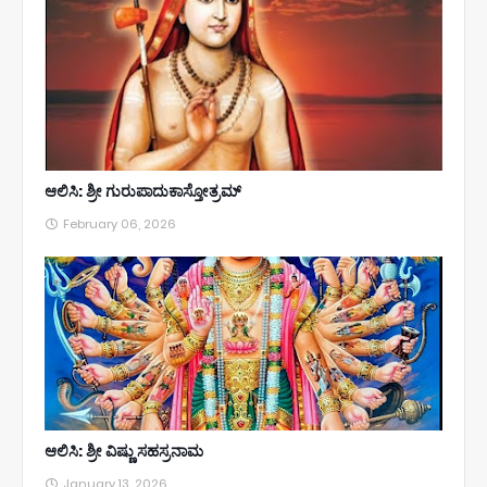
ಆಲಿಸಿ: ಶ್ರೀ ಗುರುಪಾದುಕಾಸ್ತೋತ್ರಮ್
February 06, 2026
ಆಲಿಸಿ: ಶ್ರೀ ವಿಷ್ಣು ಸಹಸ್ರನಾಮ
January 13, 2026