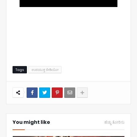
Tags
ಉಪಯುಕ್ತ ರೇಡಿಯೋ
You might like
ಹೆಚ್ಚು ತೋರಿಸು