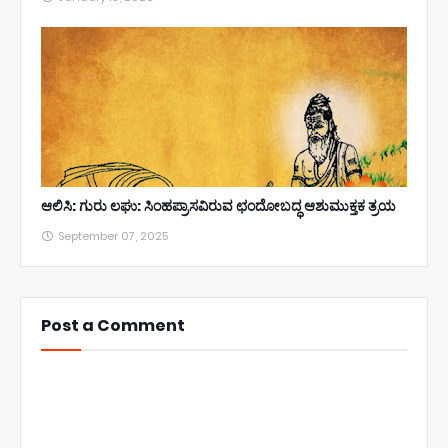
ಆಲಿಸಿ: ಗುರು ಲಘು: ಸಿಂಹಪ್ರಾಸವಿರುವ ಛಂದೋಬದ್ಧ ಆಶುಮುಕ್ತಕ ತ್ರಯ
September 07, 2025
Post a Comment