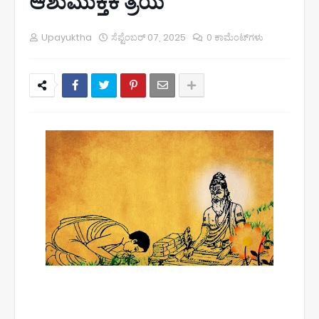
ಆಶುಮುಕ್ತಕ ತ್ರಯ
Upayuktha
ಸೆಪ್ಟೆಂಬರ್ 07, 2025
0 ಕಾಮೆಂಟ್‌ಗಳು