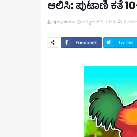
ಆಲಿಸಿ: ಪುಟಾಣಿ ಕತೆ 1
Upayuktha
ಅಕ್ಟೋಬರ್ 21, 2020
0 ಕಾಮೆ
Facebook
Twitter