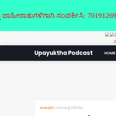
ರಾತುಗಳಿಗಾಗಿ ಸಂಪರ್ಕಿಸಿ: 7019126946
ಸುಯೋಗ- 
Upayuktha Podcast
HOME
ಮುಖಪುಟ
ಉಪಯುಕ್ತ ರೇಡಿಯೋ