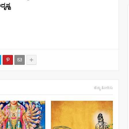
ಹೆಚ್ಚು ತೋರಿಸು