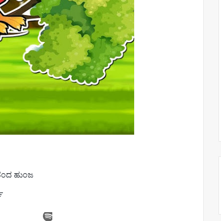
 ಅದೃಷ್ಟ ತಂದ ಹುಂಜ
ವ