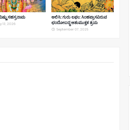
ೀ ವಿಷ್ಣು ಸಹಸ್ರನಾಮ
ಆಲಿಸಿ: ಗುರು ಲಘು: ಸಿಂಹಪ್ರಾಸವಿರುವ
ಛಂದೋಬದ್ಧ ಆಶುಮುಕ್ತಕ ತ್ರಯ
y 13, 2026
September 07, 2025