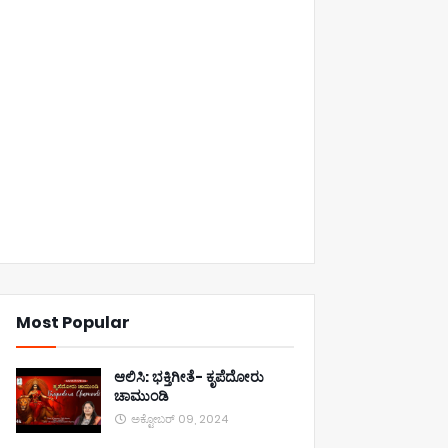
Most Popular
ಆಲಿಸಿ: ಭಕ್ತಿಗೀತೆ- ಕೃಪೆದೋರು
ಚಾಮುಂಡಿ
ಅಕ್ಟೋಬರ್ 09, 2024