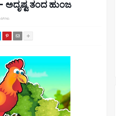
0- ಅದೃಷ್ಟ ತಂದ ಹುಂಜ
ಂಟ್‌ಗಳು