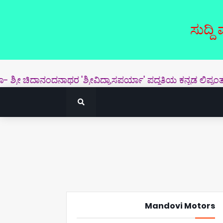
ಸುದ್ದಿ ಮತ್ತು ಜ
 ಚಿದಾನಂದನಾಥರ 'ಶ್ರೀವಿದ್ಯಾಸಪರ್ಯಾ' ಪದ್ಧತಿಯ ಕನ್ನಡ ಲಿಪ್ಯಂತರ- ಪ್ರಕಾ
Mandovi Motors