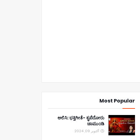
Most Popular
ಆಲಿಸಿ: ಭಕ್ತಿಗೀತೆ- ಕೃಪೆದೋರು
ಚಾಮುಂಡಿ
أكتوبر 09, 2024