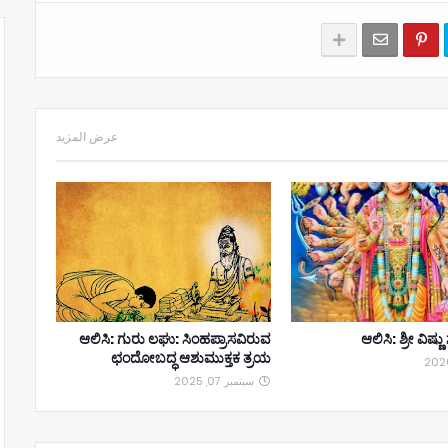
عرض المزيد
ಆಲಿಸಿ: ಗುರು ಲಘು: ಸಿಂಹಪ್ರಾಸವಿರುವ
ಆಲಿಸಿ: ಶ್ರೀ ವಿಷ್
ಛಂದೋಬದ್ಧ ಆಶುಮುಕ್ತಕ ತ್ರಯ
سبتمبر 07, 2025