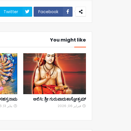
Twitter
Facebook
You might like
ಣು ಸಹಸ್ರನಾಮ
ಆಲಿಸಿ: ಶ್ರೀ ಗುರುಪಾದುಕಾಸ್ತೋತ್ರಮ್
فبراير 06, 2026
يناير 13, 2026