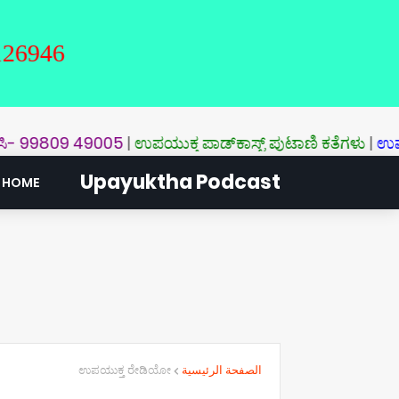
99809 49005
|
ಉಪಯುಕ್ತ ಪಾಡ್‌ಕಾಸ್ಟ್‌ ಪುಟಾಣಿ ಕತೆಗಳು
|
ಉಪಯುಕ್ತ ನ್ಯೂ
Upayuktha Podcast
HOME
ಉಪಯುಕ್ತ ರೇಡಿಯೋ
الصفحة الرئيسية