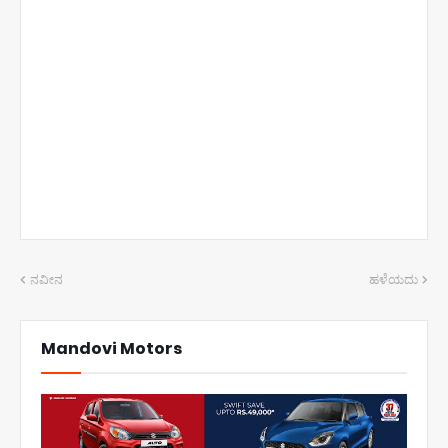
ನವೀನ
ಹಳೆಯದು
Mandovi Motors