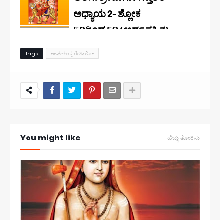
Tags
ಉಪಯುಕ್ತ ರೇಡಿಯೋ
You might like
ಹೆಚ್ಚು ತೋರಿಸು