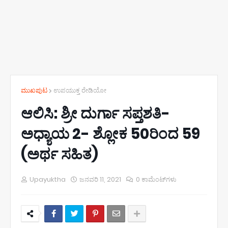
ಮುಖಪುಟ
ಉಪಯುಕ್ತ ರೇಡಿಯೋ
ಆಲಿಸಿ: ಶ್ರೀ ದುರ್ಗಾ ಸಪ್ತಶತಿ-
ಅಧ್ಯಾಯ 2- ಶ್ಲೋಕ 50ರಿಂದ 59
(ಅರ್ಥ ಸಹಿತ)
Upayuktha
ಜನವರಿ 11, 2021
0 ಕಾಮೆಂಟ್‌ಗಳು