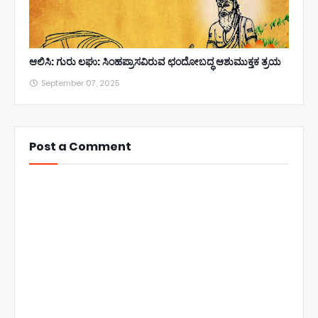
ಆಲಿಸಿ: ಗುರು ಲಘು: ಸಿಂಹಪ್ರಾಸವಿರುವ ಛಂದೋಬದ್ಧ ಆಶುಮುಕ್ತಕ ತ್ರಯ
September 07, 2025
Post a Comment