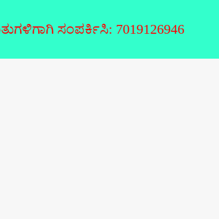
ಿಗಾಗಿ ಸಂಪರ್ಕಿಸಿ: 7019126946