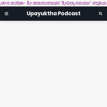
ನ ಚಂದ್ರಿಕಾ- ಶ್ರೀ ಚಿದಾನಂದನಾಥರ 'ಶ್ರೀವಿದ್ಯಾಸಪರ್ಯಾ' ಪದ್ಧತಿಯ ಕನ್ನಡ 
Upayuktha Podcast