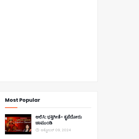
Most Popular
ಆಲಿಸಿ: ಭಕ್ತಿಗೀತೆ- ಕೃಪೆದೋರು
ಚಾಮುಂಡಿ
ಅಕ್ಟೋಬರ್ 09, 2024