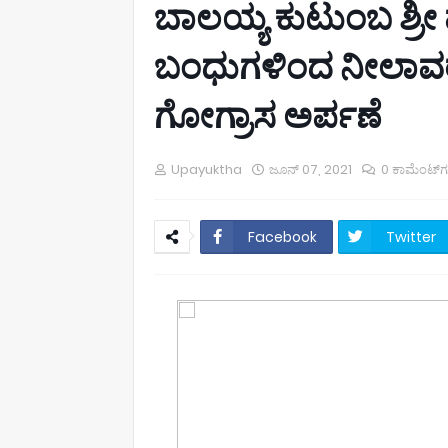
ಬಾಲಯ್ಯ ಕುಟುಂಬ ಶ್ರೀ ಪಂಜ
ಬಂಧುಗಳಿಂದ ನೀಲಾವರ 
ಗೋಗ್ರಾಸ ಅರ್ಪಣೆ
Upayuktha
ಜೂನ್ 07, 2021
0 ಕಾಮೆಂಟ್‌
Facebook
Twitter