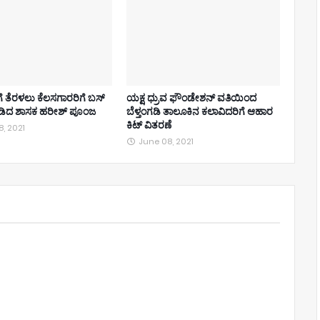
ೆ ತೆರಳಲು ಕೆಲಸಗಾರರಿಗೆ ಬಸ್‌
ಯಕ್ಷ ಧ್ರುವ ಫೌಂಡೇಶನ್ ವತಿಯಿಂದ
ಮಾಡಿದ ಶಾಸಕ ಹರೀಶ್ ಪೂಂಜ
ಬೆಳ್ತಂಗಡಿ ತಾಲೂಕಿನ ಕಲಾವಿದರಿಗೆ ಆಹಾರ
ಕಿಟ್ ವಿತರಣೆ
, 2021
June 08, 2021