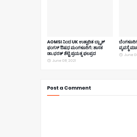
AOMSI ನಿಂದ UK ಉತ್ಪಾದಿತ ಬ್ಲ್ಯಾಕ್
ಬೆಂಗಳೂರಿಗ
ಫಂಗಸ್ ಔಷಧ ಮಂಗಳೂರಿಗೆ: ಶಾಸಕ
ವ್ಯವಸ್ಥೆ 
ಡಾ.ಭರತ್ ಶೆಟ್ಟಿ ಪ್ರಯತ್ನ ಫಲಪ್ರದ
June 08
June 08, 2021
Post a Comment