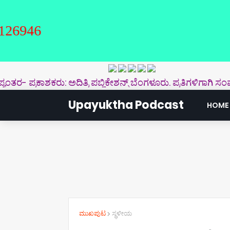
್ರಕಾಶಕರು: ಅದಿತ್ರಿ ಪಬ್ಲಿಕೇಶನ್ಸ್‌ ಬೆಂಗಳೂರು. ಪ್ರತಿಗಳಿಗಾಗಿ ಸಂಪರ್ಕ
Upayuktha Podcast
HOME
ಮುಖಪುಟ
ಸ್ಥಳೀಯ