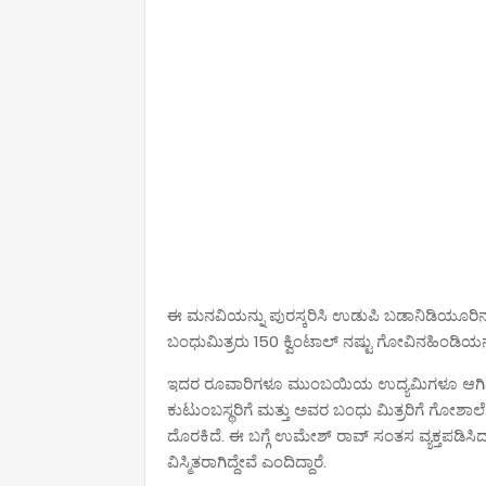
ಈ ಮನವಿಯನ್ನು ಪುರಸ್ಕರಿಸಿ ಉಡುಪಿ ಬಡಾನಿಡಿಯೂರಿನ ಬ
ಬಂಧುಮಿತ್ರರು 150 ಕ್ವಿಂಟಾಲ್ ನಷ್ಟು ಗೋವಿನ‌ಹಿಂಡಿಯನ್
ಇದರ ರೂವಾರಿಗಳೂ ಮುಂಬಯಿಯ ಉದ್ಯಮಿಗಳೂ ಆಗಿರುವ ಪ
ಕುಟುಂಬಸ್ಥರಿಗೆ ಮತ್ತು ಅವರ ಬಂಧು ಮಿತ್ರರಿಗೆ ಗೋಶಾಲ
ದೊರಕಿದೆ. ಈ ಬಗ್ಗೆ ಉಮೇಶ್ ರಾವ್ ಸಂತಸ ವ್ಯಕ್ತಪಡಿಸಿದ್
ವಿಸ್ಮಿತರಾಗಿದ್ದೇವೆ ಎಂದಿದ್ದಾರೆ.