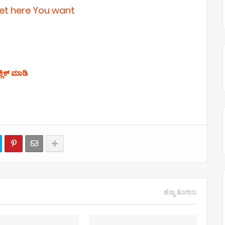
get here You want
್ಲಿಕ್ ಮಾಡಿ
ಹೆಚ್ಚು ತೋರಿಸು