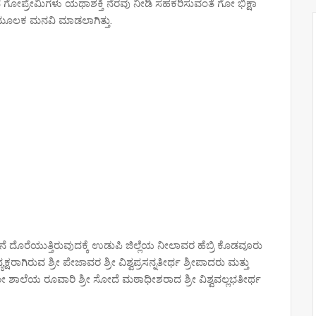
ದ ಗೋಪ್ರೇಮಿಗಳು ಯಥಾಶಕ್ತಿ ನೆರವು ನೀಡಿ ಸಹಕರಿಸುವಂತೆ ಗೋ ಭಿಕ್ಷಾ
ಮೂಲಕ ಮನವಿ ಮಾಡಲಾಗಿತ್ತು.
 ದೊರೆಯುತ್ತಿರುವುದಕ್ಕೆ ಉಡುಪಿ ಜಿಲ್ಲೆಯ ನೀಲಾವರ ಹೆಬ್ರಿ ಕೊಡವೂರು
ರಾಗಿರುವ ಶ್ರೀ ಪೇಜಾವರ ಶ್ರೀ ವಿಶ್ವಪ್ರಸನ್ನತೀರ್ಥ ಶ್ರೀಪಾದರು ಮತ್ತು
ೋ ಶಾಲೆಯ ರೂವಾರಿ ಶ್ರೀ ಸೋದೆ ಮಠಾಧೀಶರಾದ ಶ್ರೀ ವಿಶ್ವವಲ್ಲಭತೀರ್ಥ