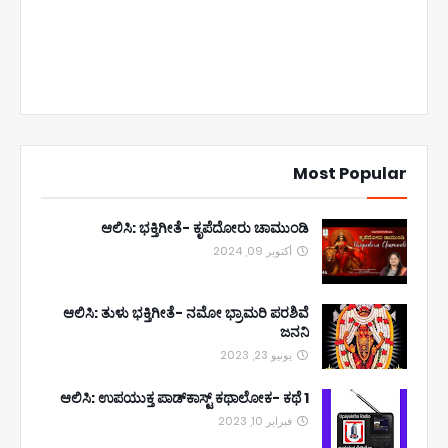
Most Popular
ಆಲಿಸಿ: ಭಕ್ತಿಗೀತೆ- ಕೃಪೆದೋರು ಚಾಮುಂಡಿ
أكتوبر 09, 2024
ಆಲಿಸಿ: ತುಳು ಭಕ್ತಿಗೀತೆ- ನಮೋ ಭ್ರಾಮರಿ ಪರಶಿವೆ
ಜನನಿ
يونيو 23, 2023
ಆಲಿಸಿ: ಉಪಯುಕ್ತ ಪಾಡ್‌ಕಾಸ್ಟ್‌ ಕಥಾಲೋಕ- ಕಥೆ 1
فبراير 10, 2023