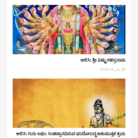
ಆಲಿಸಿ: ಶ್ರೀ ವಿಷ್ಣು ಸಹಸ್ರನಾಮ
يناير 13, 2026
ಆಲಿಸಿ: ಗುರು ಲಘು: ಸಿಂಹಪ್ರಾಸವಿರುವ ಛಂದೋಬದ್ಧ ಆಶುಮುಕ್ತಕ ತ್ರಯ