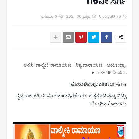
116ನೇ ಸರ್ಗ
0 تعليقات
يوليو 30, 2021
Upayuktha
ಆಲಿಸಿ: ವಾಲ್ಮೀಕಿ ರಾಮಾಯಣ- ನಿತ್ಯ ಪಾರಾಯಣ- ಅಯೋಧ್ಯಾ
ಕಾಂಡ- 116ನೇ ಸರ್ಗ
ಷೋಡಶೋತ್ತರಶತತಮಃ ಸರ್ಗಃ
ವೃದ್ಧ ಕುಲಪತಿಯ ಸಂಗಡ ಋಷಿಗಳೆಲ್ಲರೂ ಚಿತ್ರಕೂಟವನ್ನು ಬಿಟ್ಟು
ಹೊರಟುಹೋದುದು.