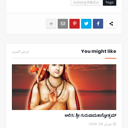
ಉಪಯುಕ್ತ ರೇಡಿಯೋ
Tags
You might like
عرض المزيد
ಆಲಿಸಿ: ಶ್ರೀ ಗುರುಪಾದುಕಾಸ್ತೋತ್ರಮ್
فبراير 06, 2026