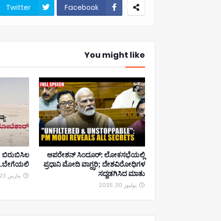
Twitter
Facebook
You might like
 ಬಿರುಬಿಸಿಲ
ಆಪರೇಶನ್ ಸಿಂದೂರ್: ಲೋಕಸಭೆಯಲ್ಲಿ
ಬೇಗೆಯಲಿ...
ಪ್ರಧಾನಿ ಮೋದಿ ವಾಗ್ಝರಿ; ದೇಶವಿರೋಧಿಗಳ
ಸದ್ದಡಗಿಸಿದ ಮಾತು
مارس 23, 2025
يوليوز 30, 2025