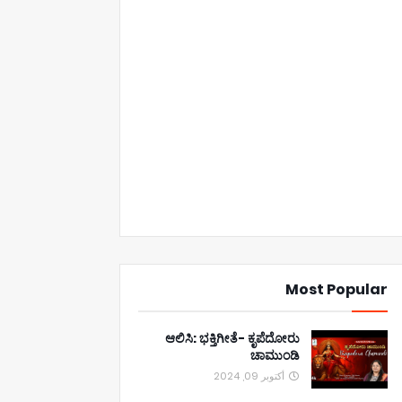
Most Popular
ಆಲಿಸಿ: ಭಕ್ತಿಗೀತೆ- ಕೃಪೆದೋರು
ಚಾಮುಂಡಿ
أكتوبر 09, 2024