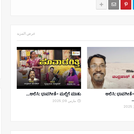
عرض المزيد
ಆಲಿಸಿ: ಭಾವಗೀತೆ- ಮಲ್ಲಿಗೆ ಮಾತು...
ಆಲಿಸಿ: ಭಾವಗೀತೆ-
مارس 09, 2025