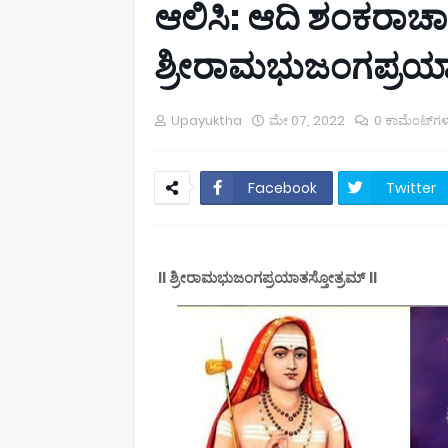
ಆಲಿಸಿ: ಆದಿ ಶಂಕರಾಚ
ಶ್ರೀರಾಮಭುಜಂಗಪ್ರಯಾ
Upayuktha
ಮೇ 07, 2022
0 ಕಾಮೆಂಟ್‌ಗಳ
Facebook
Twitter
॥ ಶ್ರೀರಾಮಭುಜಂಗಪ್ರಯಾತಸ್ತೋತ್ರಮ್ ॥