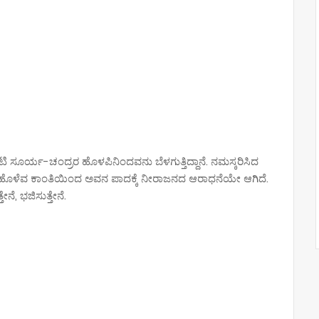
ಟಿ ಸೂರ್ಯ-ಚಂದ್ರರ ಹೊಳಪಿನಿಂದವನು ಬೆಳಗುತ್ತಿದ್ದಾನೆ. ನಮಸ್ಕರಿಸಿದ
ಳ ಹೊಳೆವ ಕಾಂತಿಯಿಂದ ಅವನ ಪಾದಕ್ಕೆ ನೀರಾಜನದ ಆರಾಧನೆಯೇ ಆಗಿದೆ.
ೆ, ಭಜಿಸುತ್ತೇನೆ.