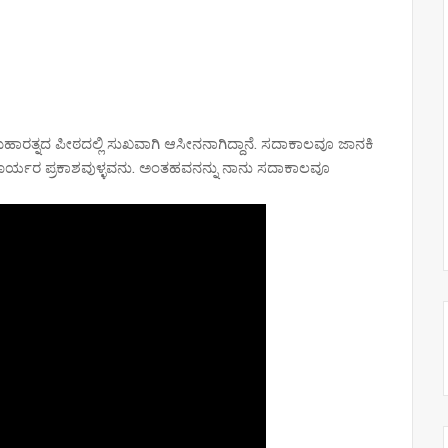
ಹಾರತ್ನದ ಪೀಠದಲ್ಲಿ ಸುಖವಾಗಿ ಆಸೀನನಾಗಿದ್ದಾನೆ. ಸದಾಕಾಲವೂ ಜಾನಕಿ
ಿ ಸೂರ್ಯರ ಪ್ರಕಾಶವುಳ್ಳವನು. ಅಂತಹವನನ್ನು ನಾನು ಸದಾಕಾಲವೂ