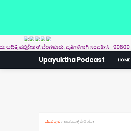
 ಪಬ್ಲಿಕೇಶನ್ಸ್‌ ಬೆಂಗಳೂರು. ಪ್ರತಿಗಳಿಗಾಗಿ ಸಂಪರ್ಕಿಸಿ- 99809 49005
|
Upayuktha Podcast
HOME
ಮುಖಪುಟ
ಉಪಯುಕ್ತ ರೇಡಿಯೋ