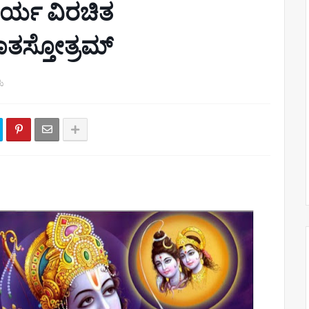
ಾರ್ಯ ವಿರಚಿತ
ತಸ್ತೋತ್ರಮ್
ು