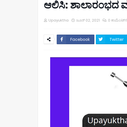
ಆಲಿಸಿ: ಶಾಲಾರಂಭದ ಮಕ್
Upayuktha
ಜೂನ್ 02, 2021
0 ಕಾಮೆಂಟ್‌
Facebook
Twitter