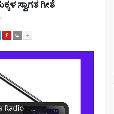
ಕಳ ಸ್ವಾಗತ ಗೀತೆ
ಗಳು