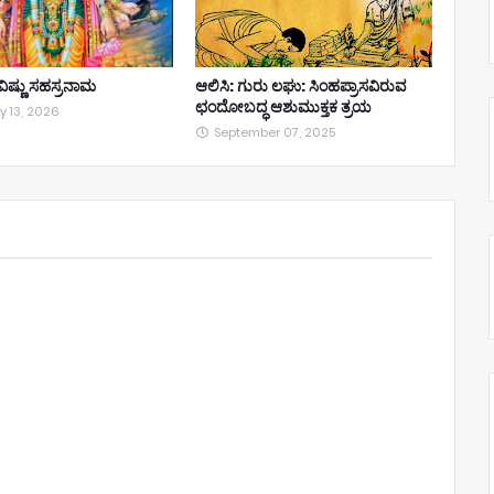
ೀ ವಿಷ್ಣು ಸಹಸ್ರನಾಮ
ಆಲಿಸಿ: ಗುರು ಲಘು: ಸಿಂಹಪ್ರಾಸವಿರುವ
ಛಂದೋಬದ್ಧ ಆಶುಮುಕ್ತಕ ತ್ರಯ
y 13, 2026
September 07, 2025