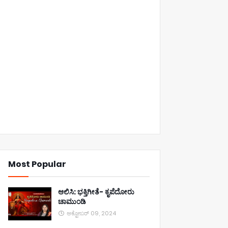
Most Popular
ಆಲಿಸಿ: ಭಕ್ತಿಗೀತೆ- ಕೃಪೆದೋರು
ಚಾಮುಂಡಿ
ಅಕ್ಟೋಬರ್ 09, 2024