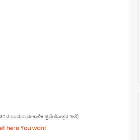
ರಚಿಸಿದ ಒಂದುಸಾರ್ವಕಾಲಿಕ ಪ್ರವೇಶೋತ್ಸವ ಗೀತೆ)
get here You want