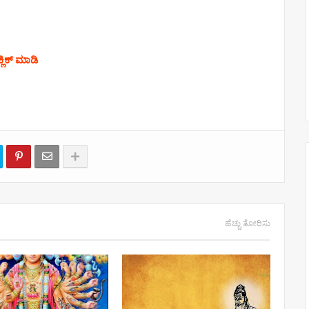
್ಲಿಕ್ ಮಾಡಿ
ಹೆಚ್ಚು ತೋರಿಸು