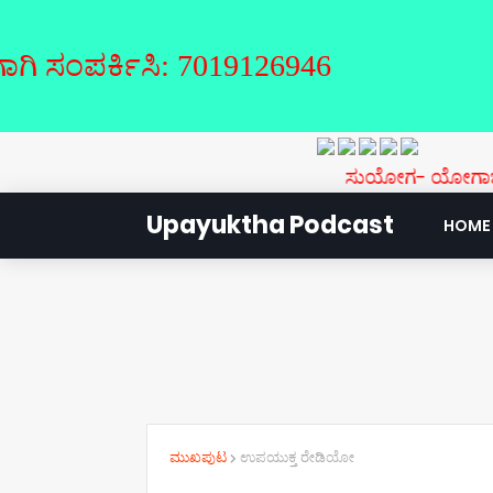
್ಕಿಸಿ: 7019126946
ಸುಯೋಗ- ಯೋಗಾಭ್ಯಾಸ ಮಾಲಿ
Upayuktha Podcast
HOME
ಮುಖಪುಟ
ಉಪಯುಕ್ತ ರೇಡಿಯೋ