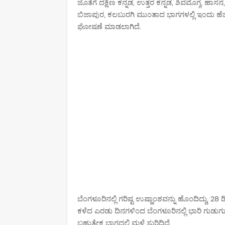
ಜೊತೆಗೆ ದಕ್ಷಿಣ ಕನ್ನಡ, ಉತ್ತರ ಕನ್ನಡ, ಶಿವಮೊಗ್ಗ, ಹಾ
ಬಿಜಾಪುರ, ಕಲಬುರಗಿ ಮುಂತಾದ ಭಾಗಗಳಲ್ಲಿ ಇಂದು ಹೆಚ್
ಘೋಷಣೆ ಮಾಡಲಾಗಿದೆ.
ಬೆಂಗಳೂರಿನಲ್ಲಿ ಗರಿಷ್ಟ ಉಷ್ಣಾಂಶವನ್ನು ಹೊಂದಿದ್ದು, 28 ಡಿಗ್
ಕಳೆದ ಎರಡು ದಿನಗಳಿಂದ ಬೆಂಗಳೂರಿನಲ್ಲಿ ಭಾರಿ ಗುಡುಗು
ಬಹುತೇಕ ಭಾಗದಲ್ಲಿ ಮಳೆ ಸುರಿದಿದೆ.