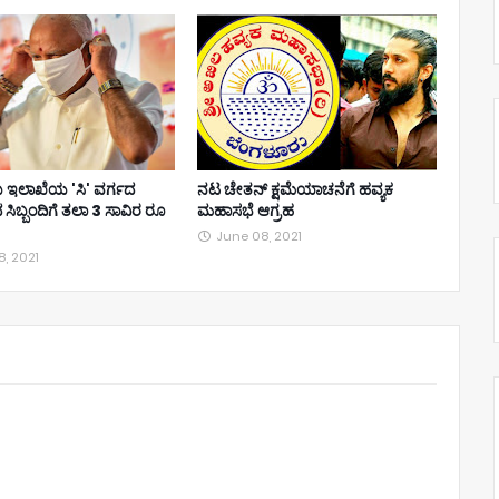
ಇಲಾಖೆಯ 'ಸಿ' ವರ್ಗದ
ನಟ ಚೇತನ್ ಕ್ಷಮೆಯಾಚನೆಗೆ ಹವ್ಯಕ
 ಸಿಬ್ಬಂದಿಗೆ ತಲಾ 3 ಸಾವಿರ ರೂ
ಮಹಾಸಭೆ ಆಗ್ರಹ
June 08, 2021
, 2021