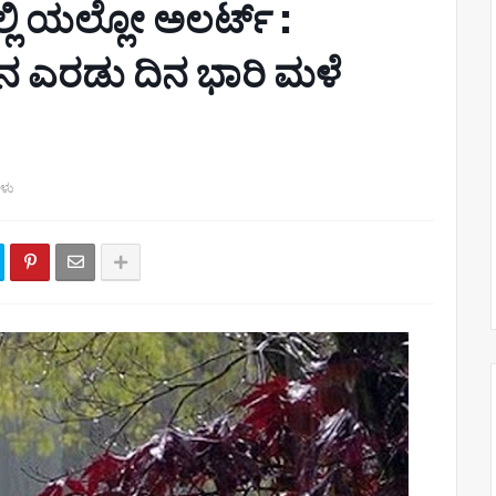
ಲಿ ಯಲ್ಲೋ ಅಲರ್ಟ್ :
ಿನ ಎರಡು ದಿನ ಭಾರಿ ಮಳೆ
ಗಳು