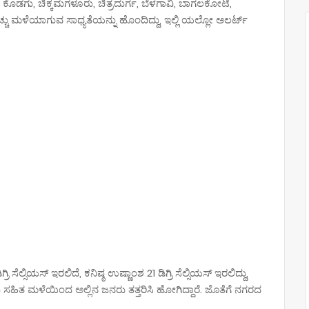
ಸನ, ಕೊಡಗು, ಚಿಕ್ಕಮಗಳೂರು, ಚಿತ್ರದುರ್ಗ, ಬೆಳಗಾವಿ, ಬಾಗಲಕೋಟೆ,
ಚು ಮಳೆಯಾಗುವ ಸಾಧ್ಯತೆಯನ್ನು ಹೊಂದಿದ್ದು, ಇಲ್ಲಿ ಯಲ್ಲೋ ಅಲರ್ಟ್
ರಿ ಸೆಲ್ಸಿಯಸ್ ಇರಲಿದೆ, ಕನಿಷ್ಠ ಉಷ್ಣಾಂಶ 21 ಡಿಗ್ರಿ ಸೆಲ್ಸಿಯಸ್ ಇರಲಿದ್ದು,
 ಸಹಿತ ಮಳೆಯಿಂದ ಅಲ್ಲಿನ ಜನರು ತತ್ತರಿಸಿ ಹೋಗಿದ್ದಾರೆ. ಜೊತೆಗೆ ನಗರದ