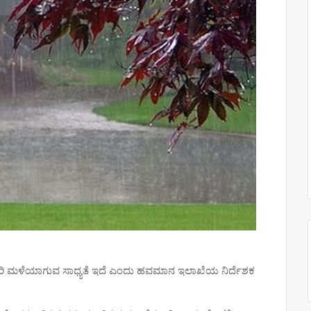
ಭಾರಿ ಮಳೆಯಾಗುವ ಸಾಧ್ಯತೆ ಇದೆ ಎಂದು ಹವಮಾನ ಇಲಾಖೆಯ ನಿರ್ದೆಶಕ