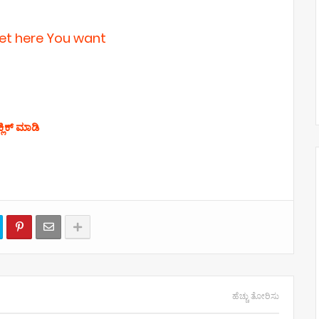
get here You want
್ಲಿಕ್ ಮಾಡಿ
ಹೆಚ್ಚು ತೋರಿಸು