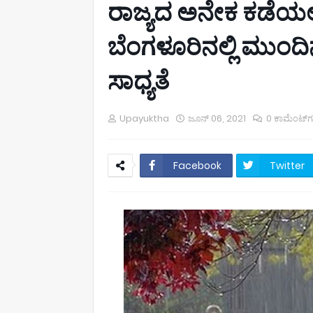
ರಾಜ್ಯದ ಅನೇಕ ಕಡೆಯಲ್
ಬೆಂಗಳೂರಿನಲ್ಲಿ ಮುಂದ
ಸಾಧ್ಯತೆ
Upayuktha
ಜೂನ್ 06, 2021
0 ಕಾಮೆಂಟ್‌
Facebook
Twitter