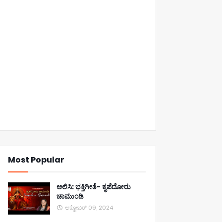
Most Popular
ಆಲಿಸಿ: ಭಕ್ತಿಗೀತೆ- ಕೃಪೆದೋರು
ಚಾಮುಂಡಿ
ಅಕ್ಟೋಬರ್ 09, 2024