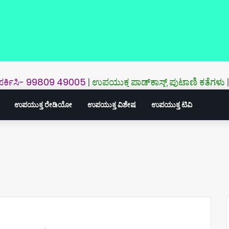
ಿ- 99809 49005
|
ಉಪಯುಕ್ತ ಪಾಡ್‌ಕಾಸ್ಟ್‌ ಪುಟಾಣಿ ಕತೆಗಳು
|
ಉಪಯುಕ್ತ 
ಉಪಯುಕ್ತ ರೇಡಿಯೋ
ಉಪಯುಕ್ತ ವಿಶೇಷ
ಉಪಯುಕ್ತ ಟಿವಿ