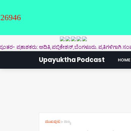
ರಕಾಶಕರು: ಅದಿತ್ರಿ ಪಬ್ಲಿಕೇಶನ್ಸ್‌ ಬೆಂಗಳೂರು. ಪ್ರತಿಗಳಿಗಾಗಿ ಸಂಪರ್ಕಿಸ
Upayuktha Podcast
HOME
ಮುಖಪುಟ
ರಾಜ್ಯ