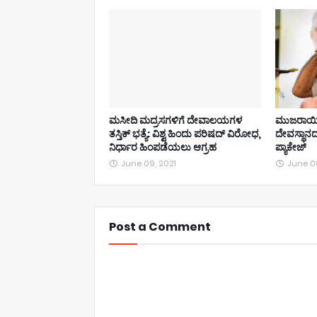
ಮಸೀದಿ ಮದ್ರಸಗಳಿಗೆ ದೇವಾಲಯಗಳ
ಮುಜರಾಯಿ 
ತಸ್ತಿಕ್ ಭತ್ಯೆ: ವಿಶ್ವ ಹಿಂದು ಪರಿಷದ್ ವಿರೋಧ,
ದೇವಸ್ಥಾನದ
ನಿರ್ಧಾರ ಹಿಂಪಡೆಯಲು ಆಗ್ರಹ
ಪ್ಯಾಕೇಜ್
June 09, 2021
June 08
Post a Comment